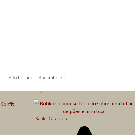
is
Pão Italiano
Rocambole
Babka Calabresa