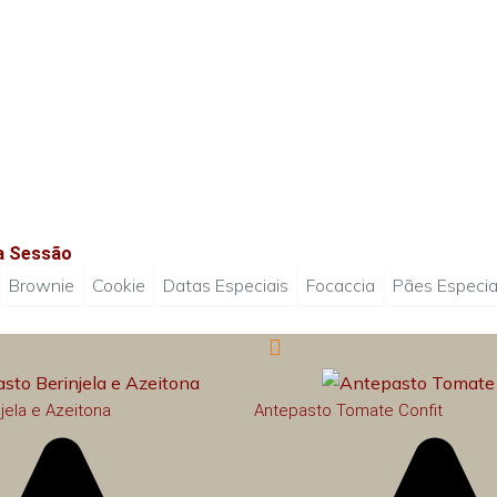
da Sessão
Brownie
Cookie
Datas Especiais
Focaccia
Pães Especia
jela e Azeitona
Antepasto Tomate Confit