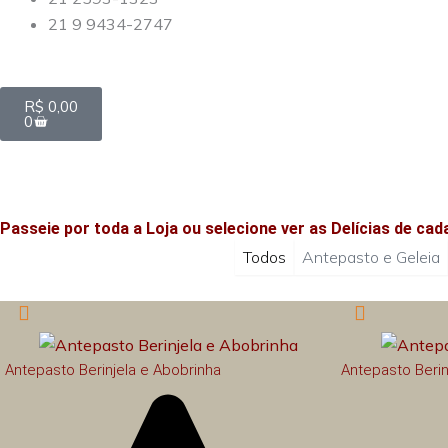
21 9 9434-2747
Carrinho
R$
0,00
0
Passeie por toda a Loja ou selecione ver as Delícias de ca
Todos
Antepasto e Geleia
Antepasto Berinjela e Abobrinha
Antepasto Berin