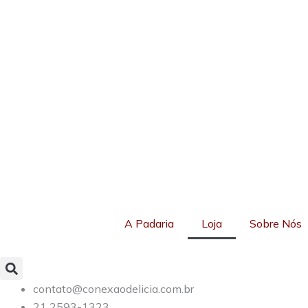
Ir
para
o
conteúdo
A Padaria
Loja
Sobre Nós
contato@conexaodelicia.com.br
21 2593-1323