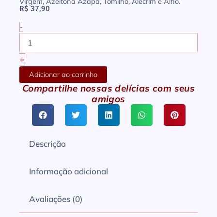
Virgem, Azeitona Azapa, Tomilho, Alecrim e Alho.
R$
37,90
-
Antepasto
Berinjela
e
+
Abobrinha
quantidade
Adicionar ao carrinho
Compartilhe nossas delícias com seus
amigos
Descrição
Informação adicional
Avaliações (0)