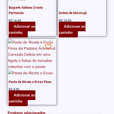
Baguete Italiana Crosta
Parmesão
Geleia de Maracujá
R$
16,90
R$
18,90
Adicionar ao
Adicionar ao
carrinho
carrinho
Pasta de Ricota e Ervas Finas
R$
9,90
Adicionar ao
carrinho
Produtos relacionados