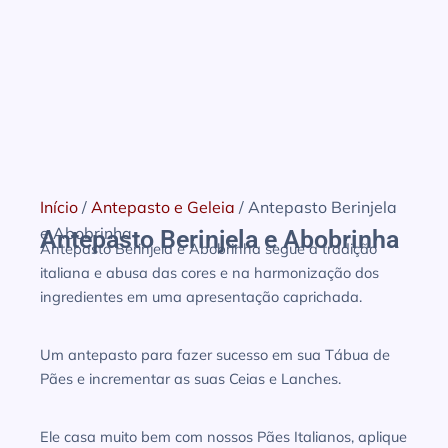
Início
/
Antepasto e Geleia
/ Antepasto Berinjela
e Abobrinha
Antepasto Berinjela e Abobrinha
Antepasto Berinjela e Abobrinha segue a tradição
italiana e abusa das cores e na harmonização dos
ingredientes em uma apresentação caprichada.
Um antepasto para fazer sucesso em sua Tábua de
Pães e incrementar as suas Ceias e Lanches.
Ele casa muito bem com nossos Pães Italianos, aplique