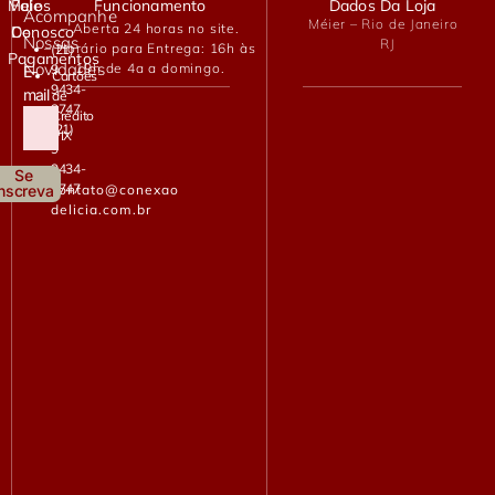
Meios
Fale
Funcionamento
Dados Da Loja
Acompanhe
Méier – Rio de Janeiro
– Aberta 24 horas no site.
De
Conosco
Nossas
RJ
– Horário para Entrega: 16h às
(21)
Pagamentos
Novidades
19h de 4a a domingo.
9
E-
Cartões
9434-
mail
de
2747
Crédito
(21)
PIX
9
9434-
Se
2747
contato@conexao
Inscreva
delicia.com.br