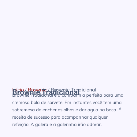
Início
/
Brownie
/ Brownie Tradicional
Brownie Tradicional
Brownie Tradicional é a companhia perfeita para uma
cremosa bola de sorvete. Em instantes você tem uma
sobremesa de encher os olhos e dar água na boca. É
receita de sucesso para acompanhar qualquer
refeição. A galera e a galerinha irão adorar.