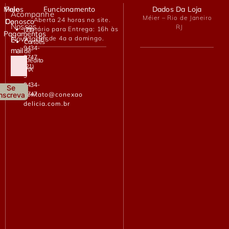
Meios
Fale
Funcionamento
Dados Da Loja
Acompanhe
Méier – Rio de Janeiro
– Aberta 24 horas no site.
De
Conosco
Nossas
RJ
– Horário para Entrega: 16h às
(21)
Pagamentos
Novidades
19h de 4a a domingo.
9
E-
Cartões
9434-
mail
de
2747
Crédito
(21)
PIX
9
9434-
Se
2747
contato@conexao
Inscreva
delicia.com.br