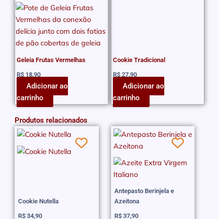
Geleia Frutas Vermelhas
Cookie Tradicional
R$
18,90
R$
27,90
Adicionar ao
Adicionar ao
carrinho
carrinho
Produtos relacionados
Antepasto Berinjela e
Cookie Nutella
Azeitona
R$
34,90
R$
37,90