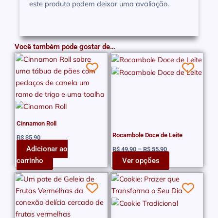
este produto podem deixar uma avaliação.
Você também pode gostar de…
Faixa
Este
de
produto
preço:
tem
R$ 49,90
através
várias
R$ 55,90
variantes.
As
Cinnamon Roll
opções
Rocambole Doce de Leite
R$
35,90
podem
Adicionar ao
R$
49,90
–
R$
55,90
ser
carrinho
Ver opções
escolhidas
na
página
do
produto