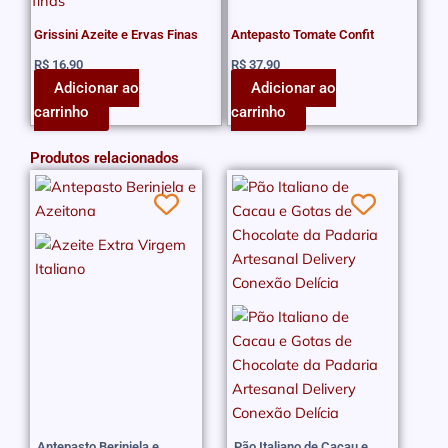
Grissini Azeite e Ervas Finas
Antepasto Tomate Confit
R$
16,90
R$
37,90
Adicionar ao
Adicionar ao
carrinho
carrinho
Produtos relacionados
Antepasto Berinjela e
Pão Italiano de Cacau e