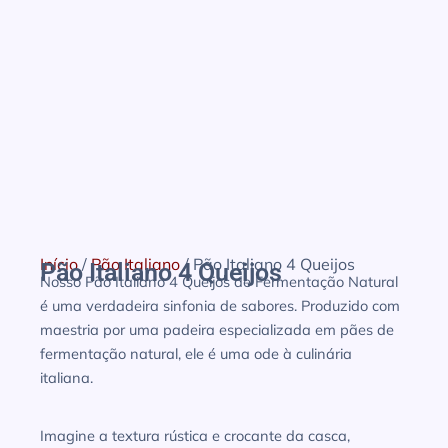
Início
/
Pão Italiano
/ Pão Italiano 4 Queijos
Pão Italiano 4 Queijos
Nosso Pão Italiano 4 Queijos de Fermentação Natural
é uma verdadeira sinfonia de sabores. Produzido com
maestria por uma padeira especializada em pães de
fermentação natural, ele é uma ode à culinária
italiana.
Imagine a textura rústica e crocante da casca,