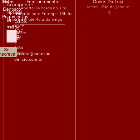
Meios
Fale
Funcionamento
Dados Da Loja
Acompanhe
Méier – Rio de Janeiro
– Aberta 24 horas no site.
De
Conosco
Nossas
RJ
– Horário para Entrega: 16h às
(21)
Pagamentos
Novidades
19h de 4a a domingo.
9
E-
Cartões
9434-
mail
de
2747
Crédito
(21)
PIX
9
9434-
Se
2747
contato@conexao
Inscreva
delicia.com.br