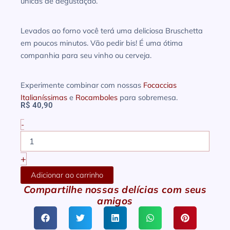
únicas de degustação.
Levados ao forno você terá uma deliciosa Bruschetta
em poucos minutos. Vão pedir bis! É uma ótima
companhia para seu vinho ou cerveja.
Experimente combinar com nossas
Focaccias
Italianíssimas
e
Rocamboles
para sobremesa.
R$
40,90
-
Pão
Italiano
4
+
Queijos
quantidade
Adicionar ao carrinho
Compartilhe nossas delícias com seus
amigos