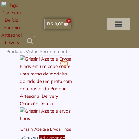
Ir
para
o
0
Carrinho
R$
0,00
conteúdo
A Padaria
Sobre Nós
Lista de Desejos
Minha conta
Finalizar Pedido
Produtos Vistos Recentemente
Grissini Azeite e Ervas Finas
Adicionar ao
R$
16,90