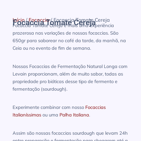
Início
/
Focaccia
/ Focaccia Tomate Cereja
Focaccia Tomate Cereja
Focaccia Tomate Cereja é mais uma experiência
prazerosa nas variações de nossas focaccias. São
650gr para saborear no café da tarde, da manhã, na
Ceia ou no evento de fim de semana.
Nossas Focaccias de Fermentação Natural Longa com
Levain proporcionam, além de muito sabor, todas as
propriedade pro bióticas desse tipo de fermento e
fermentação (sourdough).
Experimente combinar com nosso
Focaccias
Italianíssimas
ou uma
Palha Italiana
.
Assim são nossas focaccias sourdough que levam 24h
entre preparação e fermentação para chegarem até a