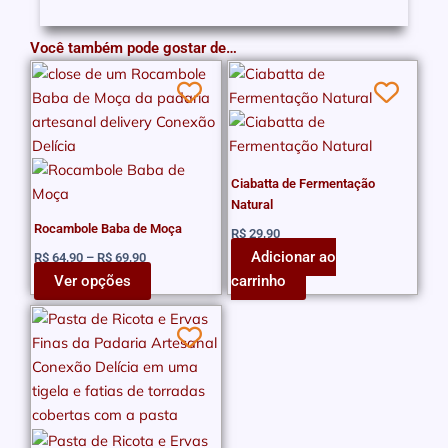
Você também pode gostar de…
Faixa
Este
de
produto
preço:
tem
R$ 64,90
através
várias
R$ 69,90
variantes.
Ciabatta de Fermentação
As
Natural
opções
Rocambole Baba de Moça
R$
29,90
podem
Adicionar ao
R$
64,90
–
R$
69,90
ser
Ver opções
carrinho
escolhidas
na
página
do
produto