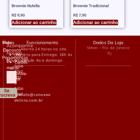
Brownie Nutella
Brownie Tradicional
R$
9,90
R$
7,90
Adicionar ao carrinho
Adicionar ao carrinho
Meios
Fale
Funcionamento
Dados Da Loja
Acompanhe
Méier – Rio de Janeiro
– Aberta 24 horas no site.
De
Conosco
Nossas
RJ
– Horário para Entrega: 16h às
(21)
Pagamentos
Novidades
19h de 4a a domingo.
9
E-
Cartões
9434-
mail
de
2747
Crédito
(21)
PIX
9
9434-
Se
2747
contato@conexao
Inscreva
delicia.com.br