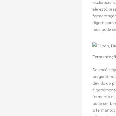
esclarecer i
ele está pre
fermentação 
digerir para
mas pode se
Fermentação
Se você se
perguntando
devido ao pr
é geralmente
fermento quí
pode ser ben
a fermentaçã