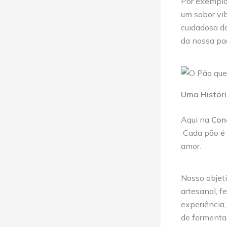
Por exemplo,
um sabor vi
cuidadosa do
da nossa pad
Uma Históri
Aqui na
Con
Cada pão é 
amor.
Nosso objeti
artesanal, f
experiência
de fermenta