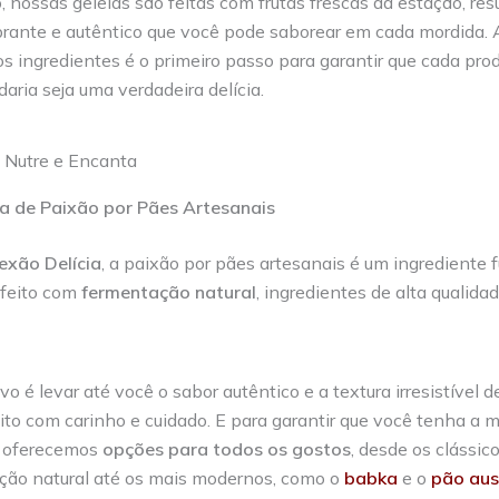
 nossas geleias são feitas com frutas frescas da estação, re
brante e autêntico que você pode saborear em cada mordida. 
s ingredientes é o primeiro passo para garantir que cada prod
aria seja uma verdadeira delícia.
a de Paixão por Pães Artesanais
exão Delícia
, a paixão por pães artesanais é um ingrediente
feito com
fermentação natural
, ingredientes de alta qualida
vo é levar até você o sabor autêntico e a textura irresistível 
eito com carinho e cuidado. E para garantir que você tenha a 
, oferecemos
opções para todos os gostos
, desde os clássic
ção natural até os mais modernos, como o
babka
e o
pão aus