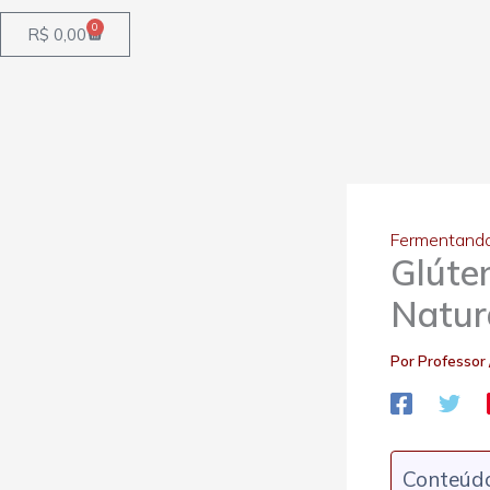
0
Carrinho
R$
0,00
Fermentand
Glúte
Natur
Por
Professor
Conteúdo