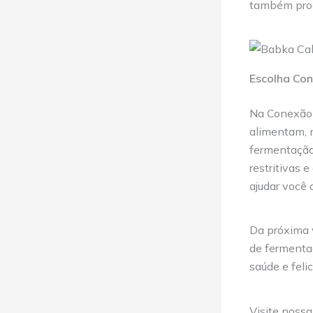
também prod
Escolha Con
Na Conexão D
alimentam, 
fermentação 
restritivas 
ajudar você 
Da próxima v
de fermentaç
saúde e feli
Visite nossa