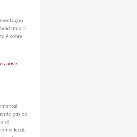
rmentação
boidratos. E
to é sobre
es posts,
damental
manteigas de
ão só
omia local.