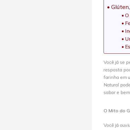
Glúten
O
F
I
U
E
Você já se p
resposta po
farinha em u
Natural pod
sabor e bem
O Mito do G
Você já ouvi