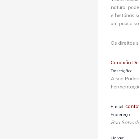
natural pode
e histórias 
um pouco sob
Os direitos
Conexão Del
Descrição:
A sua Padari
Fermentação 
conta
E-mail:
Endereço:
Rua Salvado
Horas: