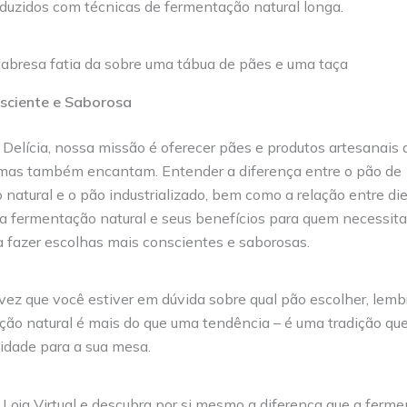
uzidos com técnicas de fermentação natural longa.
sciente e Saborosa
elícia, nossa missão é oferecer pães e produtos artesanais 
mas também encantam. Entender a diferença entre o pão de
natural e o pão industrializado, bem como a relação entre di
e a fermentação natural e seus benefícios para quem necessita
a fazer escolhas mais conscientes e saborosas.
ez que você estiver em dúvida sobre qual pão escolher, lemb
ão natural é mais do que uma tendência – é uma tradição que 
cidade para a sua mesa.
 Loja Virtual e descubra por si mesmo a diferença que a ferm