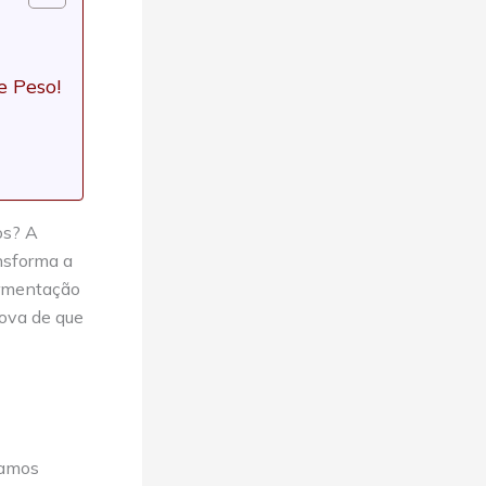
e Peso!
os? A
nsforma a
ermentação
rova de que
Vamos