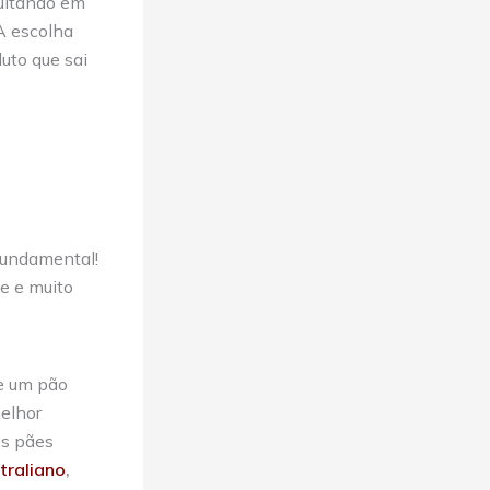
sultando em
A escolha
uto que sai
 fundamental!
de e muito
de um pão
melhor
os pães
traliano
,