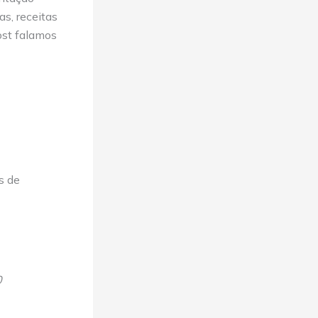
as, receitas
ost falamos
s de
0