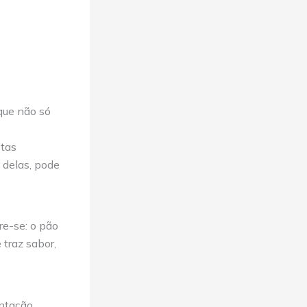
que não só
etas
 delas, pode
re-se: o pão
traz sabor,
entação