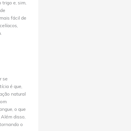
trigo e, sim,
 de
ais fácil de
celíacos,
.
r se
ícia é que,
ação natural
 com
angue, o que
 Além disso,
 tornando o