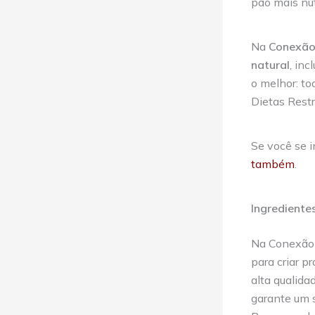
pão mais nut
Na
Conexão 
natural
, in
o melhor: t
Dietas Restr
Se você se 
também
.
Ingrediente
Na Conexão 
para criar p
alta qualida
garante um s