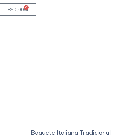
0
Carrinho
R$
0,00
Baguete Italiana Tradicional