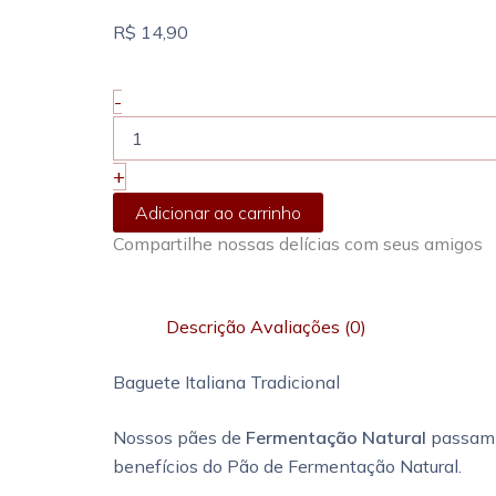
R$
14,90
Baguete
-
Italiana
Tradicional
quantidade
+
Adicionar ao carrinho
Compartilhe nossas delícias com seus amigos
Descrição
Avaliações (0)
Baguete Italiana Tradicional
Nossos pães de
Fermentação Natural
passam p
benefícios do Pão de Fermentação Natural.