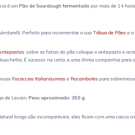
ícia é um
Pão de Sourdough fermentado
por mais de 14 horas
Venturelli. Perfeito para incrementar a sua
Tábua de Pães
e a
Antepastos
: sobre as fatias do pão coloque o antepasto e ac
ruschetta. É sucesso na certa, e uma ótima companhia para s
nossas
Focaccias Italianíssimas
e
Rocamboles
para sobremesa
ga de Levain.
Peso aproximado: 350 g
.
atural longa são incomparáveis: eles ficam com uma casca cr