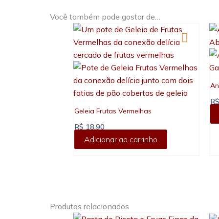
Você também pode gostar de…
An
R
Geleia Frutas Vermelhas
R$
18,90
Adicionar ao carrinho
Produtos relacionados