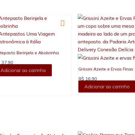
tepasto Berinjela e Abobrinha
$
37,90
Grissini Azeite e Ervas Finas
Adicionar ao carrinho
R$
16,90
Adicionar ao carrinho