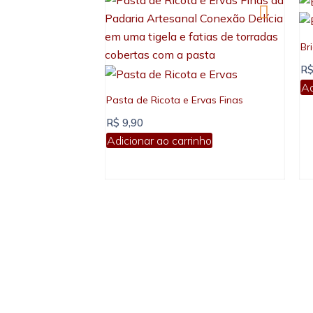
Br
R
Ad
Pasta de Ricota e Ervas Finas
R$
9,90
Adicionar ao carrinho