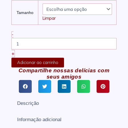
de
Rocambole
preço:
Tamanho
Goiabada
R$ 49,90
Limpar
quantidade
através
R$ 54,90
-
+
Adicionar ao carrinho
Compartilhe nossas delícias com
seus amigos
Descrição
Informação adicional