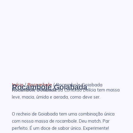
Início
/
Rocambole
/ Rocambole Goiabada
Rocambole Goiabada
da Conexão Delícia tem massa
Rocambole Goiabada
leve, macia, úmida e aerada, como deve ser.
O recheio de Goiabada tem uma combinação única
com nossa massa de rocambole. Deu match. Par
perfeito. É um doce de sabor único. Experimente!