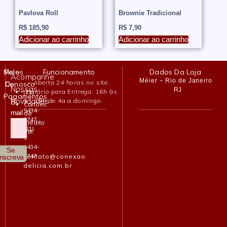
produto
produto
Pavlova Roll
Brownie Tradicional
R$
185,90
R$
7,90
Adicionar ao carrinho
Adicionar ao carrinho
Meios
Fale
Funcionamento
Dados Da Loja
Acompanhe
Méier – Rio de Janeiro
– Aberta 24 horas no site.
De
Conosco
Nossas
RJ
– Horário para Entrega: 16h às
(21)
Pagamentos
Novidades
19h de 4a a domingo.
9
E-
Cartões
9434-
mail
de
2747
Crédito
(21)
PIX
9
9434-
Se
2747
contato@conexao
Inscreva
delicia.com.br